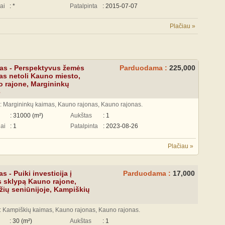
ai
: *
Patalpinta
: 2015-07-07
Plačiau »
as - Perspektyvus žemės
Parduodama :
225,000
as netoli Kauno miesto,
 rajone, Margininkų
e
: Margininkų kaimas, Kauno rajonas, Kauno rajonas.
: 31000 (m²)
Aukštas
: 1
ai
: 1
Patalpinta
: 2023-08-26
Plačiau »
s - Puiki investicija į
Parduodama :
17,000
 sklypą Kauno rajone,
žių seniūnijoje, Kampiškių
: Kampiškių kaimas, Kauno rajonas, Kauno rajonas.
: 30 (m²)
Aukštas
: 1