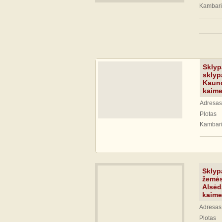
Kambari
Sklyp
sklyp
Kauno
kaim
Adresas
Plotas
Kambari
Sklypa
žemės
Alsėd
kaime
Adresas
Plotas