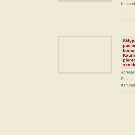
Kambari
Sklyp
paskir
komun
Kauno
plent
sanki
Adresas:
Plotas
Kambari