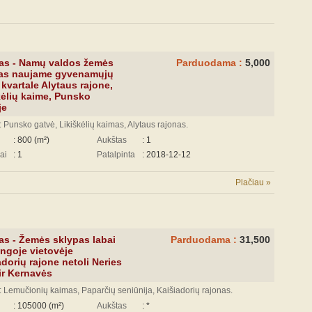
as - Namų valdos žemės
Parduodama :
5,000
as naujame gyvenamųjų
kvartale Alytaus rajone,
kėlių kaime, Punsko
je
 Punsko gatvė, Likiškėlių kaimas, Alytaus rajonas.
: 800 (m²)
Aukštas
: 1
ai
: 1
Patalpinta
: 2018-12-12
Plačiau »
as - Žemės sklypas labai
Parduodama :
31,500
ingoje vietovėje
adorių rajone netoli Neries
ir Kernavės
 Lemučionių kaimas, Paparčių seniūnija, Kaišiadorių rajonas.
: 105000 (m²)
Aukštas
: *