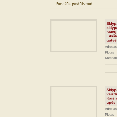
Panašūs pasiūlymai
Sklyp
sklyp
namų 
Likiš
gatvė
Adresas:
Plotas
Kambari
Sklyp
vaizd
Kaiši
upės 
Adresas:
Plotas