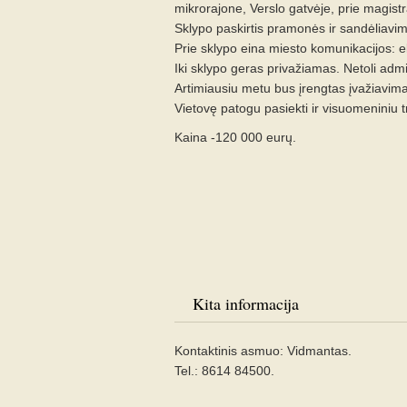
mikrorajone, Verslo gatvėje, prie magistr
Sklypo paskirtis pramonės ir sandėliavimo
Prie sklypo eina miesto komunikacijos: el
Iki sklypo geras privažiamas. Netoli admin
Artimiausiu metu bus įrengtas įvažiavima
Vietovę patogu pasiekti ir visuomeniniu 
Kaina -120 000 eurų.
Kita informacija
Kontaktinis asmuo: Vidmantas.
Tel.: 8614 84500.