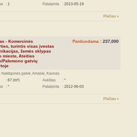
ai
: 1
Patalpinta
: 2013-05-19
Plačiau »
as - Komercinės
Parduodama :
237,000
ties, turintis visas įvestas
ikacijas, žemės sklypas
 mieste, Ateities
o/Palemono gatvių
rtoje
 Naktigonės gatvė, Amaliai, Kaunas.
: 67 (m²)
Aukštas
: *
ai
: *
Patalpinta
: 2012-06-03
Plačiau »