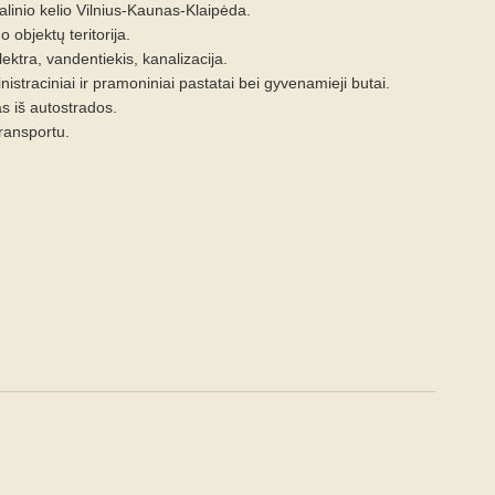
alinio kelio Vilnius-Kaunas-Klaipėda.
 objektų teritorija.
ektra, vandentiekis, kanalizacija.
istraciniai ir pramoniniai pastatai bei gyvenamieji butai.
s iš autostrados.
transportu.