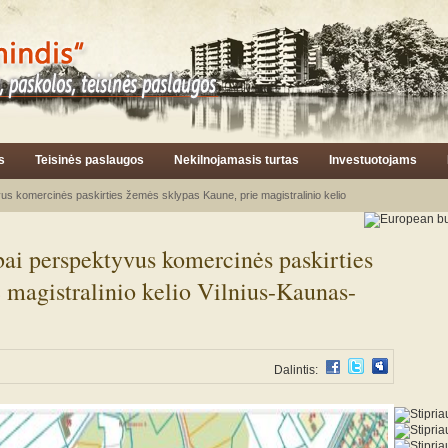
s
Teisinės paslaugos
Nekilnojamasis turtas
Investuotojams
s komercinės paskirties žemės sklypas Kaune, prie magistralinio kelio
ai perspektyvus komercinės paskirties
 magistralinio kelio Vilnius-Kaunas-
Dalintis: