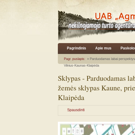
Pagrindinis
Apie mus
Paskolo
Pagr. puslapis:
» Parduodamas labai perspektyvu
Vilnius-Kaunas-Klaipėda
Sklypas - Parduodamas lab
žemės sklypas Kaune, prie
Klaipėda
Spausdinti