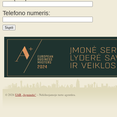
Telefono numeris:
© 2026
UAB „Agmindis“
– Nekilnojamojo turto agentūra.