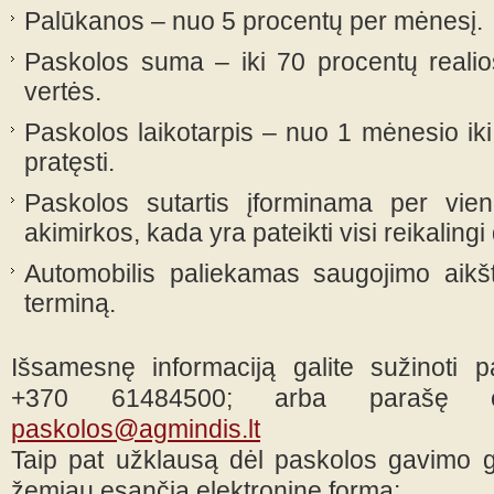
Palūkanos – nuo 5 procentų per mėnesį.
Paskolos suma – iki 70 procentų realio
vertės.
Paskolos laikotarpis – nuo 1 mėnesio ik
pratęsti.
Paskolos sutartis įforminama per vie
akimirkos, kada yra pateikti visi reikaling
Automobilis paliekamas saugojimo aikšt
terminą.
Išsamesnę informaciją galite sužinoti p
+370 61484500; arba parašę ele
paskolos@agmindis.lt
Taip pat užklausą dėl paskolos gavimo gal
žemiau esančią elektroninę formą: