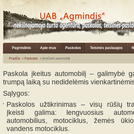
Pagrindinis
Apie mus
Paskolos
Teisinės paslaugos
N
Pradžia
»
Paskolos
» Įkeičiant automobilį
Paskola įkeitus automobilį – galimybė ga
trumpą laiką su nedidelėmis vienkartinėmis
Sąlygos:
Paskolos užtikrinimas – visų rūšių tr
Įkeisti galima: lengvuosius automob
automobilius, motociklus, žemės ūkio
vandens motociklus.