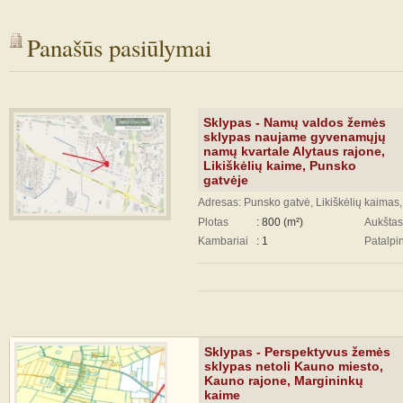
Panašūs pasiūlymai
Sklypas - Namų valdos žemės
sklypas naujame gyvenamųjų
namų kvartale Alytaus rajone,
Likiškėlių kaime, Punsko
gatvėje
Adresas: Punsko gatvė, Likiškėlių kaimas,
Plotas
: 800 (m²)
Aukštas
Kambariai
: 1
Patalpi
Sklypas - Perspektyvus žemės
sklypas netoli Kauno miesto,
Kauno rajone, Margininkų
kaime