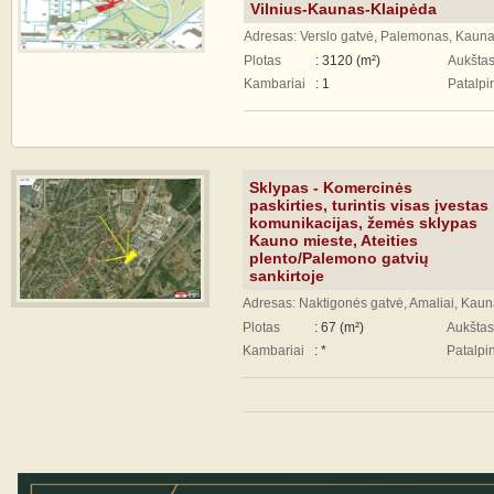
Vilnius-Kaunas-Klaipėda
Adresas: Verslo gatvė, Palemonas, Kauna
Plotas
: 3120 (m²)
Aukšta
Kambariai
: 1
Patalpi
Sklypas - Komercinės
paskirties, turintis visas įvestas
komunikacijas, žemės sklypas
Kauno mieste, Ateities
plento/Palemono gatvių
sankirtoje
Adresas: Naktigonės gatvė, Amaliai, Kaun
Plotas
: 67 (m²)
Aukštas
Kambariai
: *
Patalpi