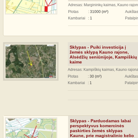
Adresas: Margininkų kaimas, Kauno rajon
Plotas
: 31000 (m²)
Aukšta
Kambariai
: 1
Patalpi
Sklypas - Puiki investicija į
žemės sklypą Kauno rajone,
Alsėdžių seniūnijoje, Kampiškių
kaime
Adresas: Kampiškių kaimas, Kauno rajona
Plotas
: 30 (m²)
Aukštas
Kambariai
: 1
Patalpi
Sklypas - Parduodamas labai
perspektyvus komercinės
paskirties žemės sklypas
Kaune, prie magistralinio kelio