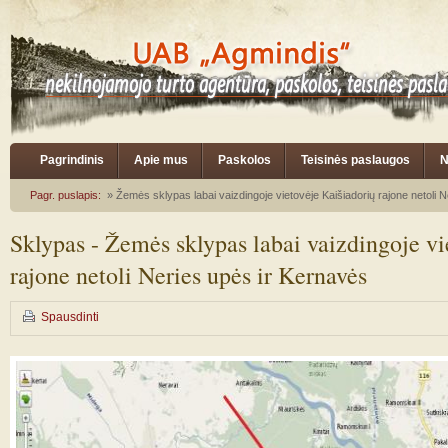
Pagrindinis
Apie mus
Paskolos
Teisinės paslaugos
N
Pagr. puslapis:
» Žemės sklypas labai vaizdingoje vietovėje Kaišiadorių rajone netoli 
Sklypas - Žemės sklypas labai vaizdingoje vi
rajone netoli Neries upės ir Kernavės
Spausdinti