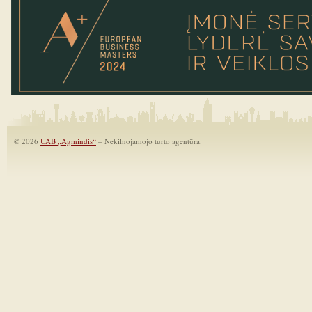
© 2026
UAB „Agmindis“
– Nekilnojamojo turto agentūra.