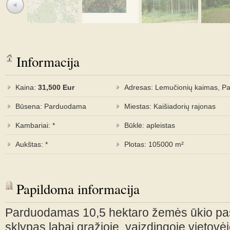
Informacija
Kaina:
31,500 Eur
Adresas: Lemučionių kaimas, Pa
Būsena: Parduodama
Miestas: Kaišiadorių rajonas
Kambariai: *
Būklė: apleistas
Aukštas: *
Plotas: 105000 m²
Papildoma informacija
Parduodamas 10,5 hektaro žemės ūkio pas
sklypas labai gražioje, vaizdingoje vietovė